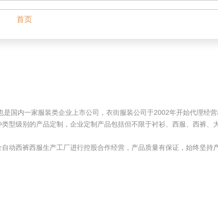
首页
产品展示
新闻资讯
客户案例
，也是国内一家服装类企业上市公司，衣街服装公司于2002年开始代理
种类型级别的产品定制，企业定制产品包括但不限于衬衫、西服、西裤、
自动西裤西服生产工厂进行控股合作经营，产品质量有保证，始终坚持产
定会让你穿上得体、合身、有品位有档次的商务服装。