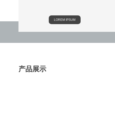
LOREM IPSUM
皮
广
衣
告
及
个
时
高
衫
皮
人
高
尚
端
及
鞋
高
端
高
商
团
高
产品展示
级
职
端
务
工
体
级
定
业
礼
时
作
制
定
制
装
服
装
服
服
制