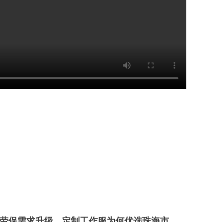
一套得体工装，撑起团队专业气场
珠海衣
保需求升级，定制工作服为何优选珠海市衣街服装有限公司