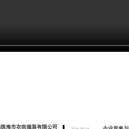
政企、企业西服工装定制｜
选珠海市衣街服装有限公司
企业形象与劳