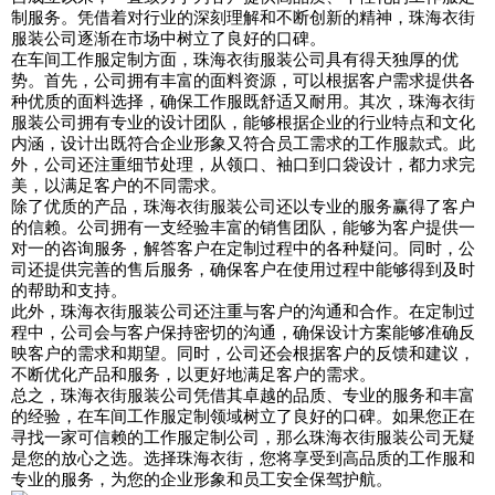
制服务。凭借着对行业的深刻理解和不断创新的精神，珠海衣街
服装公司逐渐在市场中树立了良好的口碑。
在车间工作服定制方面，珠海衣街服装公司具有得天独厚的优
势。首先，公司拥有丰富的面料资源，可以根据客户需求提供各
种优质的面料选择，确保工作服既舒适又耐用。其次，珠海衣街
服装公司拥有专业的设计团队，能够根据企业的行业特点和文化
内涵，设计出既符合企业形象又符合员工需求的工作服款式。此
外，公司还注重细节处理，从领口、袖口到口袋设计，都力求完
美，以满足客户的不同需求。
除了优质的产品，珠海衣街服装公司还以专业的服务赢得了客户
的信赖。公司拥有一支经验丰富的销售团队，能够为客户提供一
对一的咨询服务，解答客户在定制过程中的各种疑问。同时，公
司还提供完善的售后服务，确保客户在使用过程中能够得到及时
的帮助和支持。
此外，珠海衣街服装公司还注重与客户的沟通和合作。在定制过
程中，公司会与客户保持密切的沟通，确保设计方案能够准确反
映客户的需求和期望。同时，公司还会根据客户的反馈和建议，
不断优化产品和服务，以更好地满足客户的需求。
总之，珠海衣街服装公司凭借其卓越的品质、专业的服务和丰富
的经验，在车间工作服定制领域树立了良好的口碑。如果您正在
寻找一家可信赖的工作服定制公司，那么珠海衣街服装公司无疑
是您的放心之选。选择珠海衣街，您将享受到高品质的工作服和
专业的服务，为您的企业形象和员工安全保驾护航。