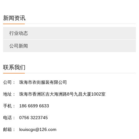
新闻资讯
行业动态
公司新闻
联系我们
公司：
珠海市衣街服装有限公司
地址：
珠海市香洲区吉大海洲路8号九昌大厦1002室
手机：
186 6699 6633
电话：
0756 3223745
邮箱：
louiscgx@126.com