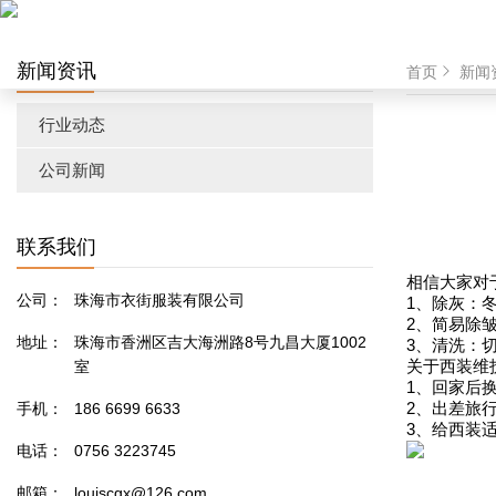
新闻资讯
首页
新闻
行业动态
公司新闻
联系我们
相信大家对
公司：
珠海市衣街服装有限公司
1、除灰：
2、简易除
地址：
珠海市香洲区吉大海洲路8号九昌大厦1002
3、清洗：
室
关于西装维
1、回家后
手机：
186 6699 6633
2、出差旅
3、给西装
电话：
0756 3223745
邮箱：
louiscgx@126.com