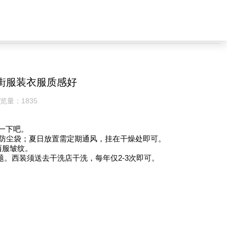
|
公司简介
联系我们
登录
街服装衣服质感好
览量：
1835
一下吧。
和防尘袋；夏日放置需定期通风，挂在干燥处即可。
西服皱纹。
。西装须送去干洗店干洗，每年仅2-3次即可。