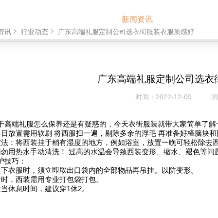
首页
产品展示
新闻资讯
客户案例
资讯
行业动态
广东高端礼服定制公司选衣街服装衣服质感好
广东高端礼服定制公司选衣
时间：
2022-12-09
浏
于高端礼服怎么保养还是有疑惑的，今天衣街服装就带大家简单了解
冬日放置需用软刷 将西服扫一遍，剔除多余的浮毛 再准备好樟脑块
皱法：将西装挂于稍有湿度的地方，例如浴室，放置一晚可轻松除去
切勿用热水手动清洗！ 过高的水温会导致西装变形、缩水、褪色等问题
护技巧：
换下衣服时，须立即取出口袋内的全部物品再吊挂。以防变形。
行时，西装需用专业打包袋打包。
适当休息时间，建议穿1休2。