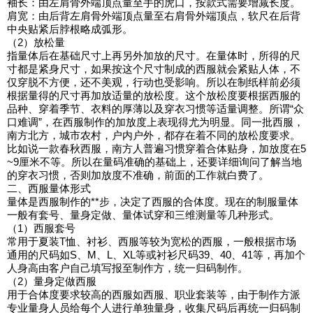
袖长：由左肩骨外端顶点量至手的虎口，按款式需要增减长度。
肩宽：由后背左肩骨外端顶点量至右肩骨外端顶点，软尺在后背
中央贴紧后脖根略成弧形。
（2）放松量
指量体后在基础尺寸上再另外加放的尺寸。在量体时，所得的尺
寸都是紧身尺寸，如果按这个尺寸制成的西服就会紧贴人体，不
仅穿脱不方便，还不美观，行动也受影响。所以在制纸样前必须
根据量得的尺寸再加放适量的放松度。这个放松度要根据西服的
品种、穿着季节、衣料的厚薄以及穿衣习惯等适量调整。所谓“众
口难调”，在西服制作的加放度上表现得尤为明显。同一批西服，
南方北方，城市农村，户内户外，都存在着不同的放松度要求。
比如说一款春秋西服，南方人普遍习惯穿着合体贴身，加放度在5
~9厘米不等。所以在量码准确的基础上，还要详细询问了解当地
的穿衣习惯，否则加放度不准确，前面的工作就白费了。
二、西服量体形式
量体是西服制作的**步，决定了西服的合体度。现在的制服量体
一般有套号、量身定做、量体试穿和三维测量等几种形式。
（1）西服套号
常用于夏装T恤、衬衫、西服等较为宽松的西服，一般根据市场
通用的尺码如S、M、L、XL等或衬衫尺码39、40、41等，再加个
人身高由客户自己填写报至制作方，统一归码制作。
（2）量身定做西服
用于合体度要求较高的西服如西服、职业套装等，由于制作方派
专业量身人员给每个人进行单独量身，收集尺码后再统一归码制