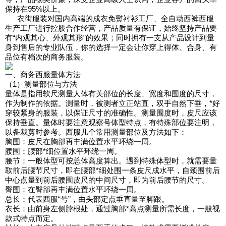
保持在95%以上。
衣街服装对国内高端的成衣免熨衬衫工厂、全自动西裤西服
生产工厂进行控股合作经营，产品质量有保证，始终坚持产品要
有“内观其心、外观其形”的效果；同时拥有一支从产品设计到量
身到售后的专业队伍，你的选择一定会让你穿上得体、合身、有
品位有档次的商务服装。
一、商务西服量体方法
（1）测量部位与方法
量体是指用软尺测量人体有关部位的长度、宽度和围度的尺寸，
作为制作的依据。测量时，被测者立正站直，双手自然下垂，*好
穿较紧身的服装，以保证尺寸的准确性。测量围度时，皮尺应该
保持垂直。量体时要注意观察号体型特点，有特殊部位要注明，
以备裁剪时参考。西服几个常用测量部位及方法如下：
胸围：皮尺在胸部再丰满位置水平环绕一周。
腰围：腰部*细位置水平环绕一周。
腰节：一般体型可按总体高度算出。遇到特殊体型时，就需要量
取前后腰节尺寸，即在腰部*细处围一条皮尺成水平，自颈围前后
中心点量到前后腰围皮尺的中间尺寸，即为前后腰节的尺寸。
臀围：在臀部再丰满位置水平环绕一周。
总长：代表西服“号”，由头部定点垂直量至脚跟。
衣长：由前身左侧脖根处，通过胸部*高点测量所需长度，一般视
款式特点而定。