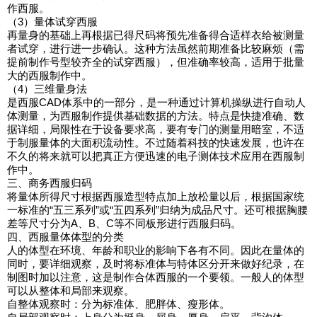
作西服。
（3）量体试穿西服
再量身的基础上再根据已得尺码将预先准备得合适样衣给被测量
者试穿，进行进一步确认。这种方法虽然前期准备比较麻烦（需
提前制作号型较齐全的试穿西服），但准确率较高，适用于批量
大的西服制作中。
（4）三维量身法
是西服CAD体系中的一部分，是一种通过计算机操纵进行自动人
体测量，为西服制作提供基础数据的方法。特点是快捷准确、数
据详细，局限性在于设备要求高，要有专门的测量用暗室，不适
于制服量体的大面积流动性。不过随着科技的快速发展，也许在
不久的将来就可以把真正方便迅速的电子测体技术应用在西服制
作中。
三、商务西服归码
将量体所得尺寸根据西服造型特点加上放松量以后，根据国家统
一标准的“五三系列”或“五四系列”归纳为成品尺寸。还可根据胸腰
差等尺寸分为A、B、C等不同板形进行西服归码。
四、西服量体体型的分类
人的体型在环境、年龄和职业的影响下各有不同。因此在量体的
同时，要详细观察，及时将标准体与特体区分开来做好纪录，在
制图时加以注意，这是制作合体西服的一个要领。一般人的体型
可以从整体和局部来观察。
自整体观察时：分为标准体、肥胖体、瘦形体。